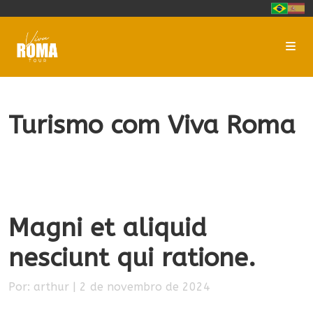
Skip to content
Me
Turismo com Viva Roma
Magni et aliquid
nesciunt qui ratione.
Por: arthur | 2 de novembro de 2024